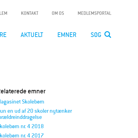
DLEM
KONTAKT
OM OS
MEDLEMSPORTAL
RE
AKTUELT
EMNER
SØG
Relaterede emner
agasinet Skolebørn
un en ud af 20 skoler nytænker
orældreinddragelse
kolebørn nr. 4 2018
kolebørn nr. 4 2017