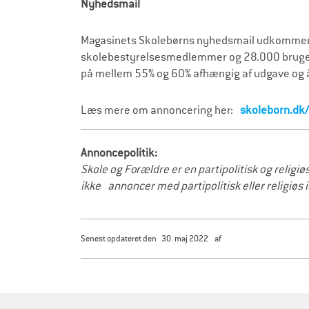
Nyhedsmail
Magasinets Skolebørns nyhedsmail udkommer 8
skolebestyrelsesmedlemmer og 28.000 brugere 
på mellem 55% og 60% afhængig af udgave og å
Læs mere om annoncering her:
skoleborn.dk
Annoncepolitik:
Skole og Forældre er en partipolitisk og religi
ikke annoncer med partipolitisk eller religiøs 
senest opdateret den
30. maj 2022
af