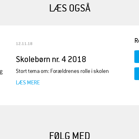
LÆS OGSÅ
R
12.11.18
Skolebørn nr. 4 2018
og
Stort tema om: Forældrenes rolle i skolen
LÆS MERE
FØLG MED