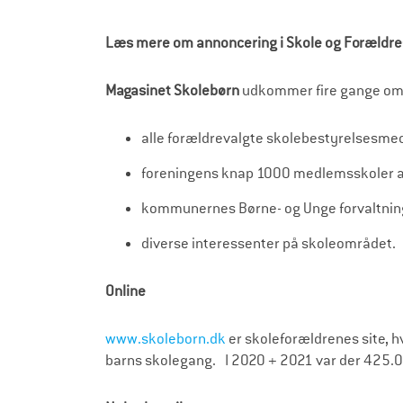
r
æ
Læs mere om annoncering i Skole og Forældr
l
d
Magasinet Skolebørn
udkommer fire gange om år
r
alle forældrevalgte skolebestyrelsesm
e
foreningens knap 1000 medlemsskoler at
kommunernes Børne- og Unge forvaltnin
diverse interessenter på skoleområdet.
Online
www.skoleborn.dk
er skoleforældrenes site, hv
barns skolegang. I 2020 + 2021 var der 425.0