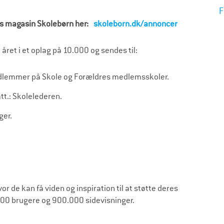
F
es magasin Skolebørn her:
skoleborn.dk/annoncer
et i et oplag på 10.000 og sendes til:
edlemmer på Skole og Forældres medlemsskoler.
t.: Skolelederen.
ger.
or de kan få viden og inspiration til at støtte deres
00 brugere og 900.000 sidevisninger.