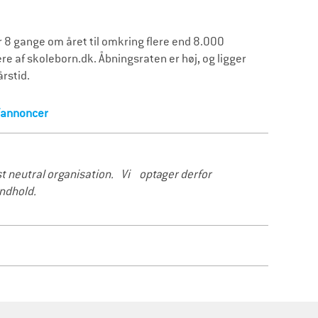
 gange om året til omkring flere end 8.000
af skoleborn.dk. Åbningsraten er høj, og ligger
rstid.
/annoncer
øst neutral organisation.
Vi optager derfor
indhold.