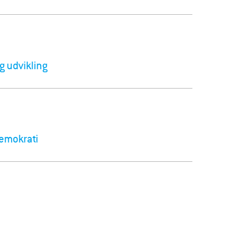
ig udvikling
demokrati