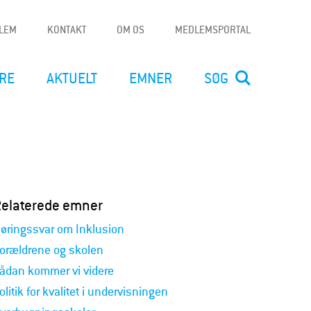
DLEM
KONTAKT
OM OS
MEDLEMSPORTAL
RE
AKTUELT
EMNER
SØG
Relaterede emner
øringssvar om Inklusion
orældrene og skolen
ådan kommer vi videre
olitik for kvalitet i undervisningen