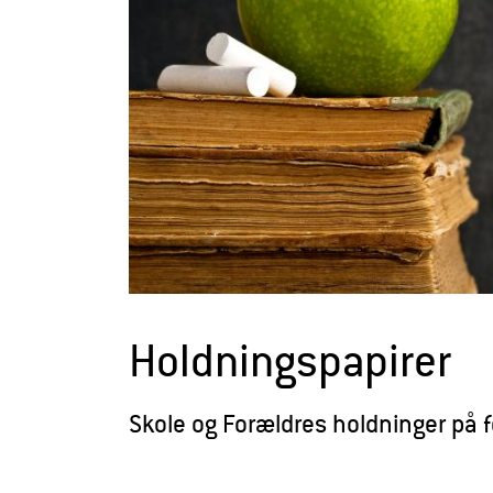
r
æ
l
d
r
e
Holdningspapirer
Skole og Forældres holdninger på f