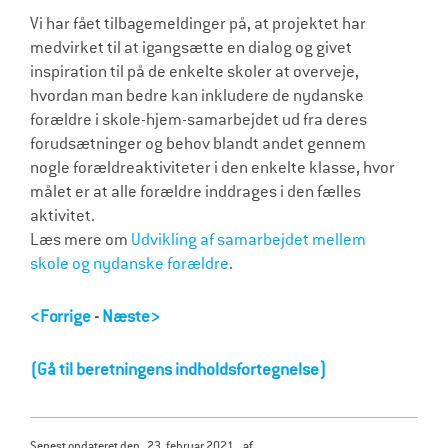
Vi har fået tilbagemeldinger på, at projektet har
medvirket til at igangsætte en dialog og givet
inspiration til på de enkelte skoler at overveje,
hvordan man bedre kan inkludere de nydanske
forældre i skole-hjem-samarbejdet ud fra deres
forudsætninger og behov blandt andet gennem
nogle forældreaktiviteter i den enkelte klasse, hvor
målet er at alle forældre inddrages i den fælles
aktivitet.
Læs mere om
Udvikling af samarbejdet mellem
skole og nydanske forældre
.
<Forrige
-
Næste>
(Gå til beretningens indholdsfortegnelse)
senest opdateret den
23. februar 2021
af