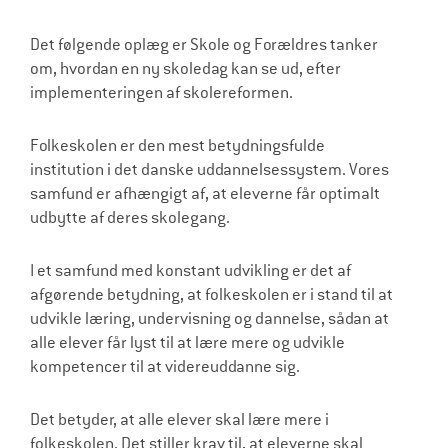
l
Det følgende oplæg er Skole og Forældres tanker
d
om, hvordan en ny skoledag kan se ud, efter
r
implementeringen af skolereformen.
e
Folkeskolen er den mest betydningsfulde
institution i det danske uddannelsessystem. Vores
samfund er afhængigt af, at eleverne får optimalt
udbytte af deres skolegang.
I et samfund med konstant udvikling er det af
afgørende betydning, at folkeskolen er i stand til at
udvikle læring, undervisning og dannelse, sådan at
alle elever får lyst til at lære mere og udvikle
kompetencer til at videreuddanne sig.
Det betyder, at alle elever skal lære mere i
folkeskolen. Det stiller krav til, at eleverne skal