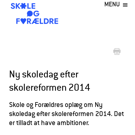
MENU
Gå
til
hovedindhold
S
k
o
l
e
Ny skoledag efter
o
skolereformen 2014
g
F
Skole og Forældres oplæg om Ny
o
skoledag efter skolereformen 2014. Det
r
er tilladt at have ambitioner.
æ