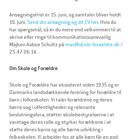
Ansøgningsfrist er 15. juni, og samtaler bliver holdt
19. juni.
Send din ansøgning og dit CV her.
Hvis du
har spørgsmål, så er du mere end velkommen til at
skrive eller ringe til kommunikationsansvarlig
Majken Aaboe Schultz på
mas@skole-foraeldre.dk
/
25 47 06 14.
Om Skole og Forældre
Skole og Forældre har eksisteret siden 1935 og er
Danmarks landsdækkende forening for forældre til
børn i folkeskolen. Vi taler forældrene og deres
børns sag i offentligheden og relevante
beslutningsfora, støtter skolebestyrelserne i at
varetage deres rolle og styrker forældrene i at
støtte deres barns og alle børns udvikling i
folkeskolen. Vi arbejder for, at alle børn får en god