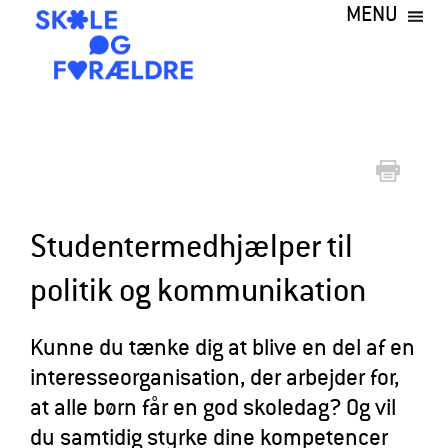
MENU
Gå
til
hovedindhold
S
k
o
l
e
Studentermedhjælper til
o
politik og kommunikation
g
F
Kunne du tænke dig at blive en del af en
o
interesseorganisation, der arbejder for,
r
at alle børn får en god skoledag? Og vil
æ
du samtidig styrke dine kompetencer