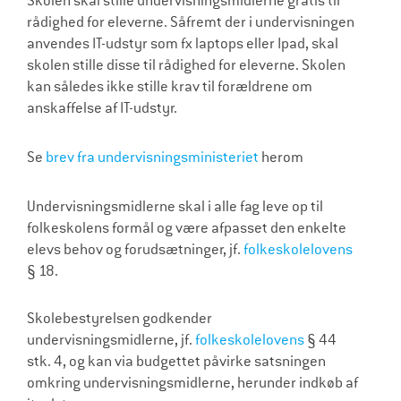
Skolen skal stille undervisningsmidlerne gratis til
l
rådighed for eleverne. Såfremt der i undervisningen
anvendes IT-udstyr som fx laptops eller Ipad, skal
d
skolen stille disse til rådighed for eleverne. Skolen
r
kan således ikke stille krav til forældrene om
e
anskaffelse af IT-udstyr.
Se
brev fra undervisningsministeriet
herom
Undervisningsmidlerne skal i alle fag leve op til
folkeskolens formål og være afpasset den enkelte
elevs behov og forudsætninger, jf.
folkeskolelovens
§ 18.
Skolebestyrelsen godkender
undervisningsmidlerne, jf.
folkeskolelovens
§ 44
stk. 4, og kan via budgettet påvirke satsningen
omkring undervisningsmidlerne, herunder indkøb af