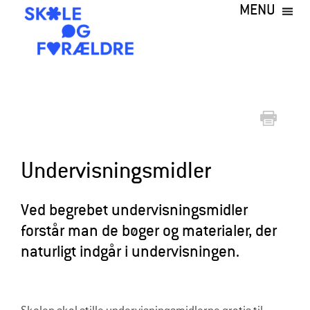
MENU
Gå
til
hovedindhold
S
k
o
l
e
Undervisningsmidler
o
g
Ved begrebet undervisningsmidler
forstår man de bøger og materialer, der
F
naturligt indgår i undervisningen.
o
r
æ