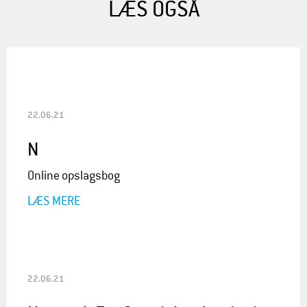
LÆS OGSÅ
22.06.21
N
Online opslagsbog
LÆS MERE
22.06.21