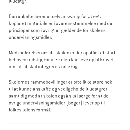
it-udstyr.
Den enkelte lærer er selv ansvarlig for at evt.
kopieret materiale er i overensstemmelse med de
principper som i øvrigt er gældende for skolens
undervisningsmidler.
Med indførelsen af it i skolen er der opstået et stort
behov for udstyr, for at skolen kan leve op til kravet
om, at it skal integreres i alle fag.
Skolernes rammebevillinger er ofte ikke store nok
til at kunne anskaffe og vedligeholde it-udstyret,
samtidig med at skolen også skal sørge for at de
øvrige undervisningsmidler (bøger) lever op til
folkeskolens formål.