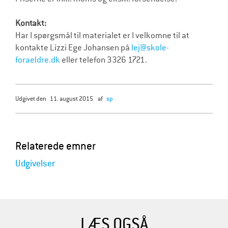
Kontakt:
Har I spørgsmål til materialet er I velkomne til at
kontakte Lizzi Ege Johansen på
lej@skole-
foraeldre.dk
eller telefon 3326 1721.
udgivet den
11. august 2015
af
sp
Relaterede emner
Udgivelser
LÆS OGSÅ