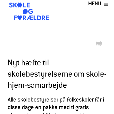
MENU
Gå
til
hovedindhold
S
k
o
l
e
Nyt hæfte til
o
skolebestyrelserne om skole-
g
hjem-samarbejde
F
o
Alle skolebestyrelser på folkeskoler får i
r
disse dage en pakke med ti gratis
æ