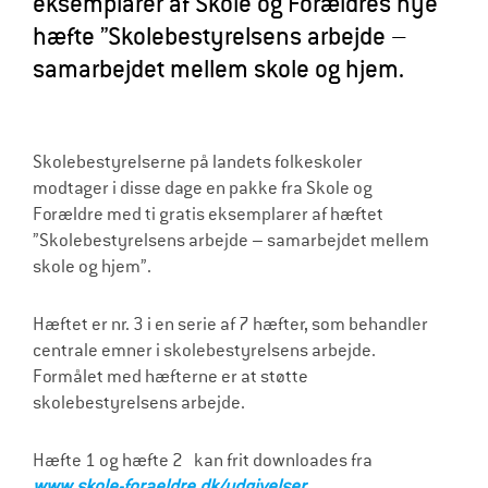
eksemplarer af Skole og Forældres nye
l
hæfte ”Skolebestyrelsens arbejde –
d
samarbejdet mellem skole og hjem.
r
e
Skolebestyrelserne på landets folkeskoler
modtager i disse dage en pakke fra Skole og
Forældre med ti gratis eksemplarer af hæftet
”Skolebestyrelsens arbejde – samarbejdet mellem
skole og hjem”.
Hæftet er nr. 3 i en serie af 7 hæfter, som behandler
centrale emner i skolebestyrelsens arbejde.
Formålet med hæfterne er at støtte
skolebestyrelsens arbejde.
Hæfte 1 og hæfte 2 kan frit downloades fra
www.skole-foraeldre.dk/udgivelser