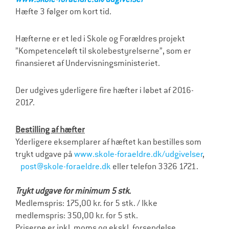
Hæfte 3 følger om kort tid.
Hæfterne er et led i Skole og Forældres projekt
”Kompetenceløft til skolebestyrelserne”, som er
finansieret af Undervisningsministeriet.
Der udgives yderligere fire hæfter i løbet af 2016-
2017.
Bestilling af hæfter
Yderligere eksemplarer af hæftet kan bestilles som
trykt udgave på
www.skole-foraeldre.dk/udgivelser
,
post@skole-foraeldre.dk
eller telefon 3326 1721.
Trykt udgave for minimum 5 stk.
Medlemspris: 175,00 kr. for 5 stk. / Ikke
medlemspris: 350,00 kr. for 5 stk.
Priserne er inkl. moms og ekskl. forsendelse.