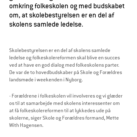
omkring folkeskolen og med budskabet
l
om, at skolebestyrelsen er en del af
d
skolens samlede ledelse.
r
e
Skolebestyrelsen er en del af skolens samlede
ledelse og folkeskolereformen skal blive en succes
ved at have en god dialog med folkeskolens parter.
De var de to hovedbudskaber på Skole og Forældres
landsmøde i weekenden i Nyborg.
- Forældrene i folkeskolen vil involveres og vi glæder
os til at samarbejde med skolens interessenter om
at få folkeskolereformen til at lykkedes ude på
skolerne, siger Skole og Forældres formand, Mette
With Hagensen.