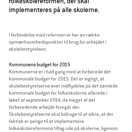
folkeskolereformen, der skal
l
implementeres på alle skolerne.
d
r
e
I forbindelse med reformen er her en række
opmærksomhedspunkter til brug for arbejdet i
skolebestyrelsen.
Kommunens budget for 2015
Kommunerne er i fuld gang med at forberede det
kommunale budget for 2015. Det er vigtigt, at
skolebestyrelserne øver indflydelse på det samlede
kommunale budget for folkeskolerne allerede i
løbet af september 2014, da meget af det
forberedende arbejde foregår der.
Skolebestyrelserne skal bidrage til at sikre, at der
faktisk er penge til at implementere
folkeskolereformens tiltag ude på skolerne, ligesom