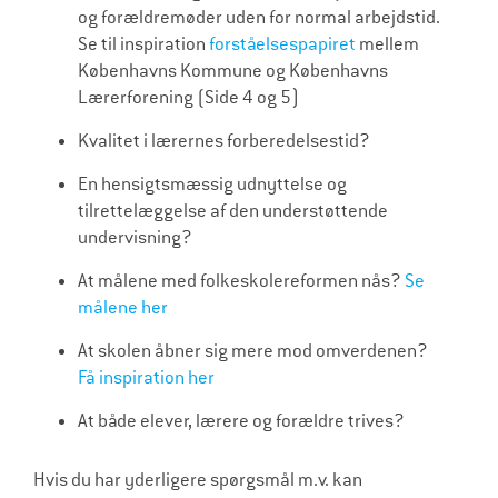
og forældremøder uden for normal arbejdstid.
Se til inspiration
forståelsespapiret
mellem
Københavns Kommune og Københavns
Lærerforening (Side 4 og 5)
Kvalitet i lærernes forberedelsestid?
En hensigtsmæssig udnyttelse og
tilrettelæggelse af den understøttende
undervisning?
At målene med folkeskolereformen nås?
Se
målene her
At skolen åbner sig mere mod omverdenen?
Få inspiration her
At både elever, lærere og forældre trives?
Hvis du har yderligere spørgsmål m.v. kan