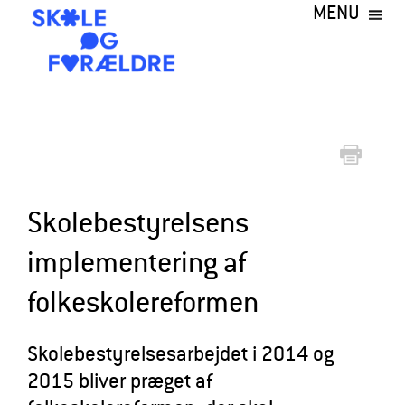
MENU
Gå
til
hovedindhold
S
k
o
l
e
Skolebestyrelsens
o
implementering af
g
folkeskolereformen
F
o
Skolebestyrelsesarbejdet i 2014 og
r
2015 bliver præget af
æ