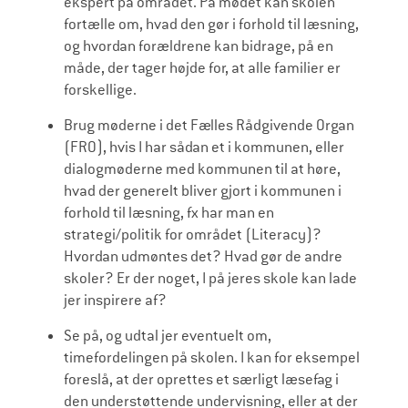
ekspert på området. På mødet kan skolen
fortælle om, hvad den gør i forhold til læsning,
og hvordan forældrene kan bidrage, på en
måde, der tager højde for, at alle familier er
forskellige.
Brug møderne i det Fælles Rådgivende Organ
(FRO), hvis I har sådan et i kommunen, eller
dialogmøderne med kommunen til at høre,
hvad der generelt bliver gjort i kommunen i
forhold til læsning, fx har man en
strategi/politik for området (Literacy)?
Hvordan udmøntes det? Hvad gør de andre
skoler? Er der noget, I på jeres skole kan lade
jer inspirere af?
Se på, og udtal jer eventuelt om,
timefordelingen på skolen. I kan for eksempel
foreslå, at der oprettes et særligt læsefag i
den understøttende undervisning, eller at der