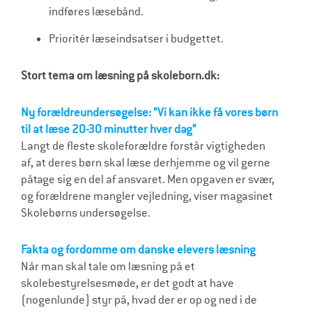
indføres læsebånd.
Prioritér læseindsatser i budgettet.
Stort tema om læsning på skoleborn.dk:
Ny forældreundersøgelse: ”Vi kan ikke få vores børn
til at læse 20-30 minutter hver dag”
Langt de fleste skoleforældre forstår vigtigheden
af, at deres børn skal læse derhjemme og vil gerne
påtage sig en del af ansvaret. Men opgaven er svær,
og forældrene mangler vejledning, viser magasinet
Skolebørns undersøgelse.
Fakta og fordomme om danske elevers læsning
Når man skal tale om læsning på et
skolebestyrelsesmøde, er det godt at have
(nogenlunde) styr på, hvad der er op og ned i de