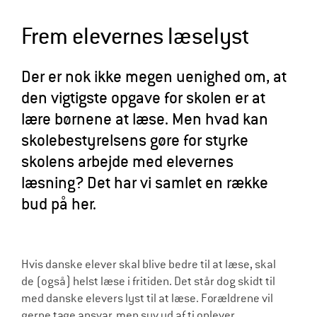
l
Frem elevernes læselyst
d
r
Der er nok ikke megen uenighed om, at
e
den vigtigste opgave for skolen er at
lære børnene at læse. Men hvad kan
skolebestyrelsens gøre for styrke
skolens arbejde med elevernes
læsning? Det har vi samlet en række
bud på her.
Hvis danske elever skal blive bedre til at læse, skal
de (også) helst læse i fritiden. Det står dog skidt til
med danske elevers lyst til at læse. Forældrene vil
gerne tage ansvar, men syv ud af ti oplever