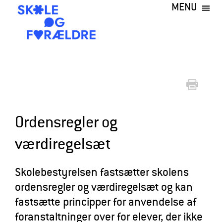
MENU
Gå
til
hovedindhold
S
k
o
l
e
Ordensregler og
o
værdiregelsæt
g
F
Skolebestyrelsen fastsætter skolens
o
ordensregler og værdiregelsæt og kan
r
fastsætte principper for anvendelse af
æ
foranstaltninger over for elever, der ikke