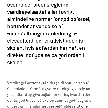
overholder ordensreglerne,
l
værdiregelsættet eller i øvrigt
d
almindelige normer for god opførsel,
r
herunder anvendelse af
e
foranstaltninger i anledning af
elevadfærd, der er udvist uden for
skolen, hvis adfærden har haft en
direkte indflydelse på god orden i
skolen.
Værdiregelsættet skal bidrage til opfyldelsen af
folkeskolens formål og være retningsgivende for
god adfærd og give pejlemærker for, hvordan der
opnås god trivsel på skolen samt et godt psykisk
undervisningsmiljø med respektfulde relationer