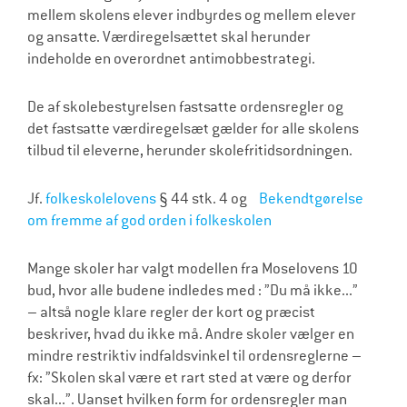
mellem skolens elever indbyrdes og mellem elever
og ansatte. Værdiregelsættet skal herunder
indeholde en overordnet antimobbestrategi.
De af skolebestyrelsen fastsatte ordensregler og
det fastsatte værdiregelsæt gælder for alle skolens
tilbud til eleverne, herunder skolefritidsordningen.
Jf.
folkeskolelovens
§ 44 stk. 4 og
Bekendtgørelse
om fremme af god orden i folkeskolen
Mange skoler har valgt modellen fra Moselovens 10
bud, hvor alle budene indledes med : ”Du må ikke...”
– altså nogle klare regler der kort og præcist
beskriver, hvad du ikke må. Andre skoler vælger en
mindre restriktiv indfaldsvinkel til ordensreglerne –
fx: ”Skolen skal være et rart sted at være og derfor
skal...”. Uanset hvilken form for ordensregler man