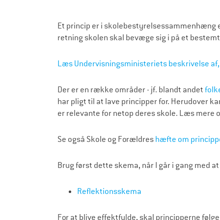
Et princip er i skolebestyrelsessammenhæng et
retning skolen skal bevæge sig i på et bestem
Læs Undervisningsministeriets beskrivelse af, 
Der er en række områder - jf. blandt andet
folk
har pligt til at lave principper for. Herudover k
er relevante for netop deres skole. Læs mere 
Se også Skole og Forældres
hæfte om principper
Brug først dette skema, når I går i gang med at 
Reflektionsskema
For at blive effektfulde, skal principperne følg