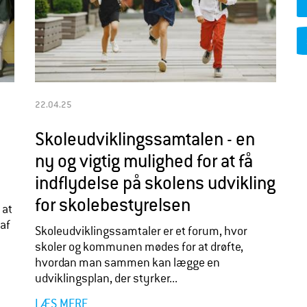
22.04.25
Skoleudviklingssamtalen - en
ny og vigtig mulighed for at få
indflydelse på skolens udvikling
for skolebestyrelsen
 at
 af
Skoleudviklingssamtaler er et forum, hvor
skoler og kommunen mødes for at drøfte,
hvordan man sammen kan lægge en
udviklingsplan, der styrker...
LÆS MERE