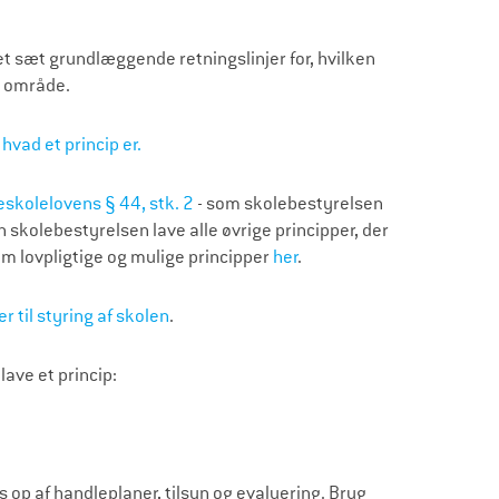
 sæt grundlæggende retningslinjer for, hvilken
t område.
hvad et princip er.
eskolelovens § 44, stk. 2
- som skolebestyrelsen
an skolebestyrelsen lave alle øvrige principper, der
om lovpligtige og mulige principper
her
.
 til styring af skolen
.
lave et princip:
es op af handleplaner, tilsyn og evaluering. Brug