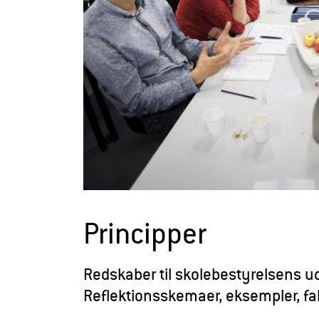
r
æ
l
d
r
e
Principper
Redskaber til skolebestyrelsens ud
Reflektionsskemaer, eksempler, fak