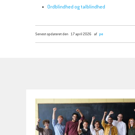
Ordblindhed og talblindhed
senest opdateret den
17 april 2026
af
pe