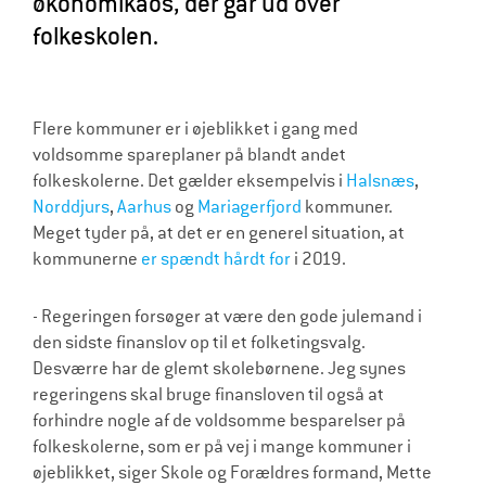
økonomikaos, der går ud over
l
folkeskolen.
d
r
e
Flere kommuner er i øjeblikket i gang med
voldsomme spareplaner på blandt andet
folkeskolerne. Det gælder eksempelvis i
Halsnæs
,
Norddjurs
,
Aarhus
og
Mariagerfjord
kommuner.
Meget tyder på, at det er en generel situation, at
kommunerne
er spændt hårdt for
i 2019.
- Regeringen forsøger at være den gode julemand i
den sidste finanslov op til et folketingsvalg.
Desværre har de glemt skolebørnene. Jeg synes
regeringens skal bruge finansloven til også at
forhindre nogle af de voldsomme besparelser på
folkeskolerne, som er på vej i mange kommuner i
øjeblikket, siger Skole og Forældres formand, Mette