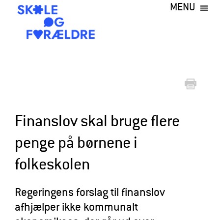
MENU
Gå
til
hovedindhold
S
k
o
l
e
Finanslov skal bruge flere
o
penge på børnene i
g
folkeskolen
F
o
Regeringens forslag til finanslov
r
afhjælper ikke kommunalt
æ