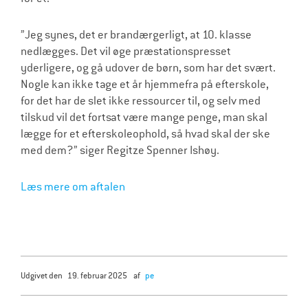
”Jeg synes, det er brandærgerligt, at 10. klasse
nedlægges. Det vil øge præstationspresset
yderligere, og gå udover de børn, som har det svært.
Nogle kan ikke tage et år hjemmefra på efterskole,
for det har de slet ikke ressourcer til, og selv med
tilskud vil det fortsat være mange penge, man skal
lægge for et efterskoleophold, så hvad skal der ske
med dem?” siger Regitze Spenner Ishøy.
Læs mere om aftalen
udgivet den
19. februar 2025
af
pe