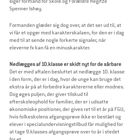
siger formand for Skole og Forældre Regitze
Spenner Ishøy.
Formanden glæder sig dog over, at det ser ud til, at
vi får et opgør med karakterskalaen, for den er i dag
med til at sende nogle forkerte signaler, når
eleverne fx kan få en minuskarakter.
Nedlægges af 10.klasse er skidt nyt for de sårbare
Det er med aftalen besluttet at nedlægge 10. klasse
i den form, der er i dag, hvor de unge kan bruge det
ekstra år på at forbedre karaktererne eller modnes.
Dog øges puljen, der giver tilskud til
efterskoleophold for familier, der er i udsatte
økonomiske positioner, der gives ret til et år på FGU,
hvis folkeskolens afgangsprøve ikke er bestået og
elever i specialundervisningstilbud får mulighed for
at tage 9.klasses afgangsprøve over to år i stedet
for et.