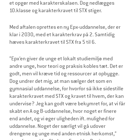
et opgør med karakterskalaen. Dog nedlægges
10.klasse og karakterkravet til STX stiger.
Med aftalen oprettes en ny Epx-uddannelse, der er
klar i 2030, med et karakterkrav på 2. Samtidig
hæves karakterkravet til STX fra 5 til 6.
”Epx’en giver de unge et lokalt studiemiljø med
andre unge, hvor teori og praksis kobles tæt. Det er
godt, men vil kræve tid og ressourcer at opbygge.
Dog undrer det mig, at man sælger det som en
gymnasial uddannelse, for hvorfor så ikke sidestille
karakterkravet med STX og kravet til hvem, der kan
undervise? Jeg kan godt være bekymret for, at vi får
skabt en A og B-uddannelse, hvor noget er finere
end andet, og vi øger uligheden ift. mulighed for
uddannelse. Noget der særligt vil gå udover
drengene og unge med anden etnisk herkomst,”