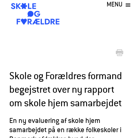
MENU
Gå
til
hovedindhold
S
k
o
l
e
Skole og Forældres formand
o
begejstret over ny rapport
g
om skole hjem samarbejdet
F
o
En ny evaluering af skole hjem
r
samarbejdet på en række folkeskoler i
æ