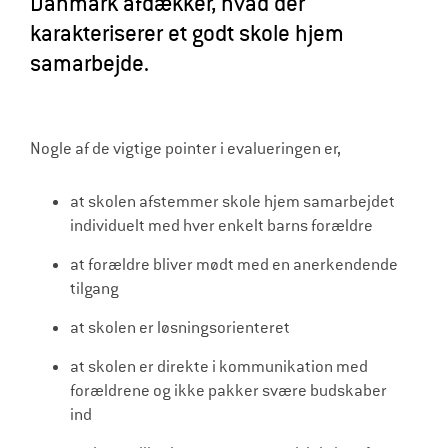
Danmark afdækker, hvad der
l
karakteriserer et godt skole hjem
d
samarbejde.
r
e
Nogle af de vigtige pointer i evalueringen er,
at skolen afstemmer skole hjem samarbejdet
individuelt med hver enkelt barns forældre
at forældre bliver mødt med en anerkendende
tilgang
at skolen er løsningsorienteret
at skolen er direkte i kommunikation med
forældrene og ikke pakker svære budskaber
ind