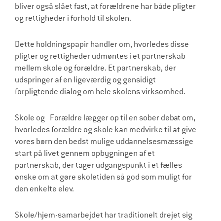
bliver også slået fast, at forældrene har både pligter
l
og rettigheder i forhold til skolen.
d
r
Dette holdningspapir handler om, hvorledes disse
pligter og rettigheder udmøntes i et partnerskab
e
mellem skole og forældre. Et partnerskab, der
udspringer af en ligeværdig og gensidigt
forpligtende dialog om hele skolens virksomhed.
Skole og Forældre lægger op til en sober debat om,
hvorledes forældre og skole kan medvirke til at give
vores børn den bedst mulige uddannelsesmæssige
start på livet gennem opbygningen af et
partnerskab, der tager udgangspunkt i et fælles
ønske om at gøre skoletiden så god som muligt for
den enkelte elev.
Skole/hjem-samarbejdet har traditionelt drejet sig