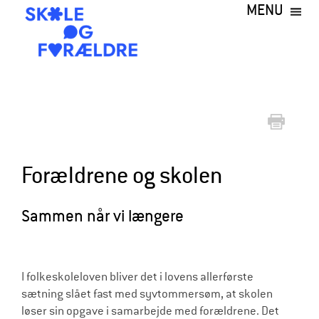
MENU
Gå
til
hovedindhold
S
k
o
l
e
Forældrene og skolen
o
g
Sammen når vi længere
F
o
I folkeskoleloven bliver det i lovens allerførste
r
sætning slået fast med syvtommersøm, at skolen
æ
løser sin opgave i samarbejde med forældrene. Det