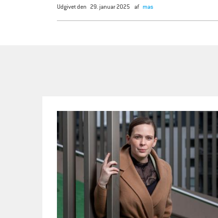
udgivet den
29. januar 2025
af
mas