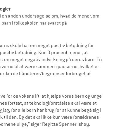
 regler
 i en anden undersøgelse om, hvad de mener, om
 barn i folkeskolen har svaret på
ørns skole har en meget positiv betydning for
e positiv betydning. Kun 3 procent mener, at
nt en meget negativ indvirkning på deres børn. En
leverne til at være sammen i pauserne, hvilket er
hvordan de håndterer/begrænser forbruget af
ave for os voksne ift. at hjælpe vores børn og unge
ynes fortsat, at teknologiforståelse skal være et
gfag, for alle børn har brug for at kunne begå sig i
sk til den. Og det skal ikke kun være forældrenes
le børnene ulige,” siger Regitze Spenner Ishøy.