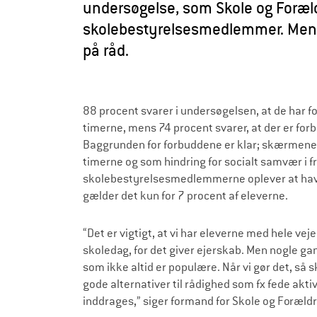
undersøgelse, som Skole og Foræld
skolebestyrelsesmedlemmer. Men e
på råd.
88 procent svarer i undersøgelsen, at de har f
timerne, mens 74 procent svarer, at der er for
Baggrunden for forbuddene er klar; skærmene 
timerne og som hindring for socialt samvær i 
skolebestyrelsesmedlemmerne oplever at have 
gælder det kun for 7 procent af eleverne.
“Det er vigtigt, at vi har eleverne med hele ve
skoledag, for det giver ejerskab. Men nogle g
som ikke altid er populære. Når vi gør det, så sk
gode alternativer til rådighed som fx fede aktiv
inddrages,” siger formand for Skole og Foræ