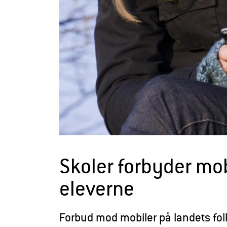
r
æ
l
d
r
e
Skoler forbyder mob
eleverne
Forbud mod mobiler på landets folk