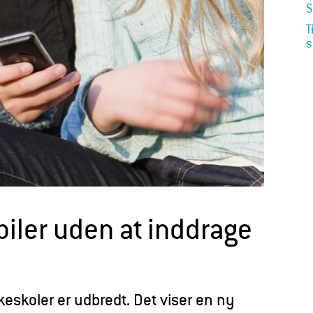
S
T
s
iler uden at inddrage
eskoler er udbredt. Det viser en ny