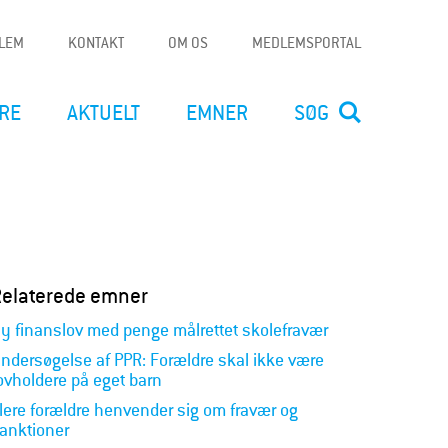
DLEM
KONTAKT
OM OS
MEDLEMSPORTAL
RE
AKTUELT
EMNER
SØG
Relaterede emner
y finanslov med penge målrettet skolefravær
ndersøgelse af PPR: Forældre skal ikke være
ovholdere på eget barn
lere forældre henvender sig om fravær og
anktioner