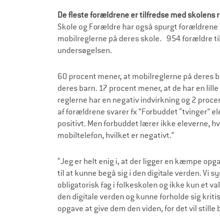
De fleste forældrene er tilfredse med skolens
Skole og Forældre har også spurgt forældrene
mobilreglerne på deres skole. 954 forældre til
undersøgelsen.
60 procent mener, at mobilreglerne på deres b
deres barn. 17 procent mener, at de har en lill
reglerne har en negativ indvirkning og 2 proce
af forældrene svarer fx ”Forbuddet “tvinger” e
positivt. Men forbuddet lærer ikke eleverne, 
mobiltelefon, hvilket er negativt.”
“Jeg er helt enig i, at der ligger en kæmpe opg
til at kunne begå sig i den digitale verden. Vi s
obligatorisk fag i folkeskolen og ikke kun et val
den digitale verden og kunne forholde sig kriti
opgave at give dem den viden, for det vil stil