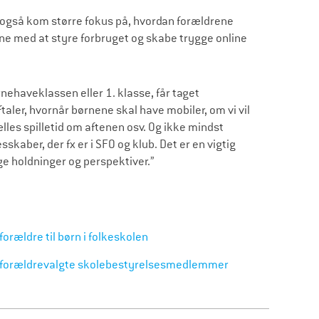
også kom større fokus på, hvordan forældrene
ne med at styre forbruget og skabe trygge online
ørnehaveklassen eller 1. klasse, får taget
taler, hvornår børnene skal have mobiler, om vi vil
lles spilletid om aftenen osv. Og ikke mindst
skaber, der fx er i SFO og klub. Det er en vigtig
ige holdninger og perspektiver.”
ældre til børn i folkeskolen
forældrevalgte skolebestyrelsesmedlemmer