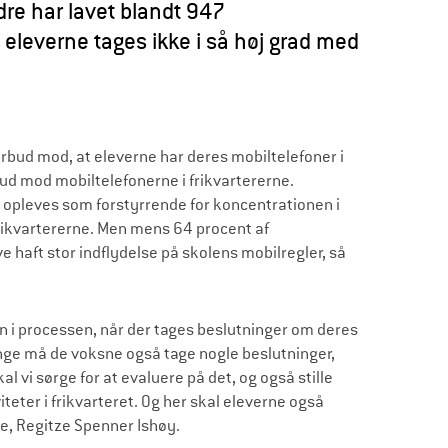
re har lavet blandt 947
leverne tages ikke i så høj grad med
orbud mod, at eleverne har deres mobiltelefoner i
bud mod mobiltelefonerne i frikvartererne.
opleves som forstyrrende for koncentrationen i
frikvartererne. Men mens 64 procent af
haft stor indflydelse på skolens mobilregler, så
jen i processen, når der tages beslutninger om deres
ange må de voksne også tage nogle beslutninger,
al vi sørge for at evaluere på det, og også stille
iteter i frikvarteret. Og her skal eleverne også
ldre, Regitze Spenner Ishøy.