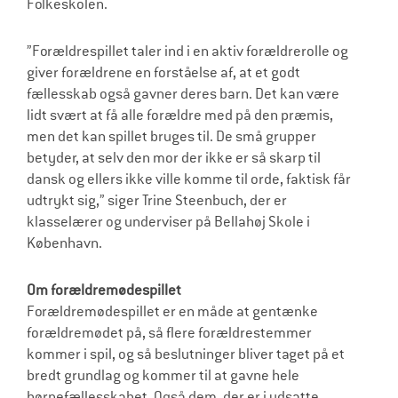
Folkeskolen.
”Forældrespillet taler ind i en aktiv forældrerolle og
giver forældrene en forståelse af, at et godt
fællesskab også gavner deres barn. Det kan være
lidt svært at få alle forældre med på den præmis,
men det kan spillet bruges til. De små grupper
betyder, at selv den mor der ikke er så skarp til
dansk og ellers ikke ville komme til orde, faktisk får
udtrykt sig,” siger Trine Steenbuch, der er
klasselærer og underviser på Bellahøj Skole i
København.
Om forældremødespillet
Forældremødespillet er en måde at gentænke
forældremødet på, så flere forældrestemmer
kommer i spil, og så beslutninger bliver taget på et
bredt grundlag og kommer til at gavne hele
børnefællesskabet. Også dem, der er i udsatte